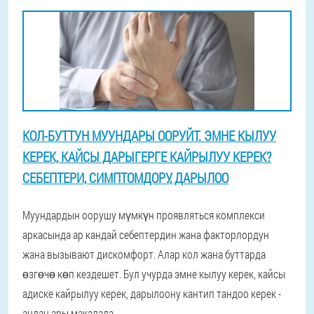
КОЛ-БУТТУН МУУНДАРЫ ООРУЙТ. ЭМНЕ КЫЛУУ
КЕРЕК, КАЙСЫ ДАРЫГЕРГЕ КАЙРЫЛУУ КЕРЕК?
СЕБЕПТЕРИ, СИМПТОМДОРУ, ДАРЫЛОО
Муундардын оорушу мүмкүн проявляться комплекси
аркасында ар кандай себептердин жана факторлордун
жана вызывают дискомфорт. Алар кол жана буттарда
өзгөчө көп кездешет. Бул учурда эмне кылуу керек, кайсы
адиске кайрылуу керек, дарылоону кантип тандоо керек -
андан ары макалада.