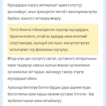
Муундардын оорусу жеткиришет адамга олуттуу
дискомфорт, анын эркиндигин чектейт жана мүмкүнчүлүк
бербесе, жашоого активдүү өмүрү.
Топто боюнча тобокелдиктин оорулар муундардын,
биринчи кезекте, улгайган адамдар жана кесипкөй
спортсмендер, ошондой эле ошол, ким үзгүлтүксүз
испытывает оор физикалык оорчулук.
Өтүш үчүн ден соолукту сактап, суставного аппаратынын
керек түшүүсүн камсыз кылсын өзүнүн организмине
органикалык заттардын, жагымдуу таасир этүүчү
муундардын абалы.
Арасында белгилүү болгон бардык дары-дармектерди,
биологиялык крем каршы күнүнө суставах Artrovex - бир
эң балансташкан жана натыйжалуу.