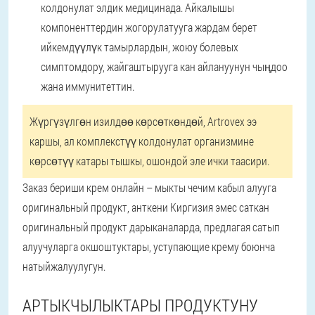
колдонулат элдик медицинада. Айкалышы
компоненттердин жогорулатууга жардам берет
ийкемдүүлүк тамырлардын, жоюу болевых
симптомдору, жайгаштырууга кан айлануунун чыңдоо
жана иммунитеттин.
Жүргүзүлгөн изилдөө көрсөткөндөй, Artrovex ээ
каршы, ал комплекстүү колдонулат организмине
көрсөтүү катары тышкы, ошондой эле ички таасири.
Заказ бериши крем онлайн – мыкты чечим кабыл алууга
оригинальный продукт, анткени Киргизия эмес саткан
оригинальный продукт дарыканаларда, предлагая сатып
алуучуларга окшоштуктары, уступающие крему боюнча
натыйжалуулугун.
АРТЫКЧЫЛЫКТАРЫ ПРОДУКТУНУ