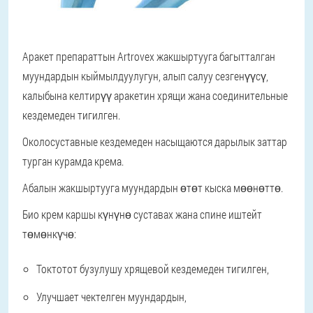
Аракет препараттын Artrovex жакшыртууга багытталган
муундардын кыймылдуулугун, алып салуу сезгенүүсү,
калыбына келтирүү аракетин хрящи жана соединительные
кездемеден тигилген.
Околосуставные кездемеден насыщаются дарылык заттар
турган курамда крема.
Абалын жакшыртууга муундардын өтөт кыска мөөнөттө.
Био крем каршы күнүнө суставах жана спине иштейт
төмөнкүчө:
Токтотот бузулушу хрящевой кездемеден тигилген,
Улучшает чектелген муундардын,