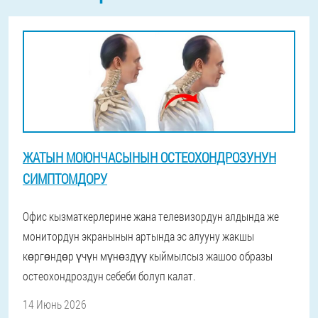
ЖАТЫН МОЮНЧАСЫНЫН ОСТЕОХОНДРОЗУНУН
СИМПТОМДОРУ
Офис кызматкерлерине жана телевизордун алдында же
монитордун экранынын артында эс алууну жакшы
көргөндөр үчүн мүнөздүү кыймылсыз жашоо образы
остеохондроздун себеби болуп калат.
14 Июнь 2026