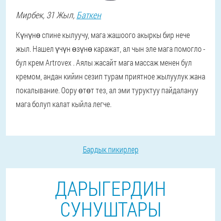
Мирбек
, 31 Жыл,
Баткен
Күнүнө спине кылуучу, мага жашоого акыркы бир нече
жыл. Нашел үчүн өзүнө каражат, ал чын эле мага помогло -
бул крем Artrovex . Аялы жасайт мага массаж менен бул
кремом, андан кийин сезип турам приятное жылуулук жана
покалывание. Оору өтөт тез, ал эми туруктуу пайдалануу
мага болуп калат кыйла легче.
Бардык пикирлер
ДАРЫГЕРДИН
СУНУШТАРЫ