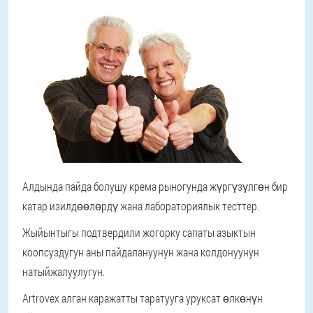
Алдында пайда болушу крема рыногунда жүргүзүлгөн бир
катар изилдөөлөрдү жана лабораториялык тесттер.
Жыйынтыгы подтвердили жогорку сапаты азыктын
коопсуздугун аны пайдалануунун жана колдонуунун
натыйжалуулугун.
Artrovex алган каражатты таратууга уруксат өлкөнүн