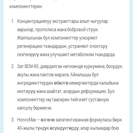
компоненттерин:
Концентрациялуу экстракттары алып чыгуулар
аарылар, прополиса жана бобровой струи.
Жалпысынан бул компоненттер ускоряют
регенерацию ткандардын, устраняют очоктору
сезгенүүсү жана улучшают метаболизм ткандарда.
Зат ВСМ-95, даярдалган негизинде куркумина, боордун
акулы жана пантов марала. Айкалышы бул
ингредиенттердин өбөлгө кемирчектерди калыбына
келтирүү жана азайтат, алардын деформацию. Бул
компоненттер оң таасирин тийгизет суставную
капсулу бермекчи.
HonroMax – өзгөчө запатентованная формуласы бири
40-жылы түндүк өсүмдүктөрдү, алар кылымдар бою