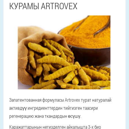
КУРАМЫ ARTROVEX
Запатентованная формуласы Artrovex турат натуралай
активдүү ингредиенттердин тийгизген таасири
регенерацию жана ткандардын өсүшү.
Каражаттарынын негизделген айкалышта 3-х био