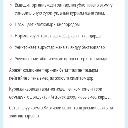
Выводит организмден заттар, пагубно таасир этүүчү
синовиальную суюктук, анын курамы жана саны,
Насыщает клеткалары кислородом,
Нормализует тамак-аш жабыркаган ткандарда,
Уничтожает вирустар жана зыяндуу бактериялар
Улучшает метаболические процесстер организмде.
Аракет компоненттеринин багытталган тамыры
көйгөйлөр гана эмес, ал жоюуга симптомдор.
Курамы каражаттары негизделген компоненттери
өсүмдүк, ошондуктан Artrovex дээрлик ээ эмес, каршы.
Сатып алуу крем в Киргизии болот гана расмий сайтына
жайгаштырылат.