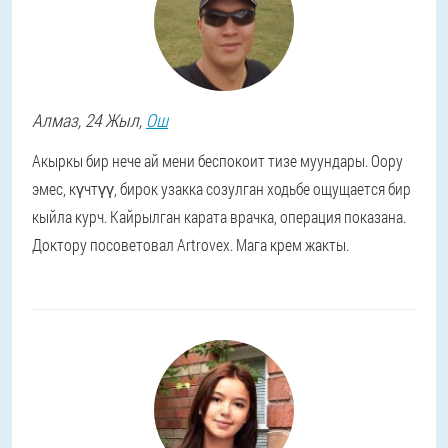
Алмаз
, 24 Жыл,
Ош
Акыркы бир нече ай мени беспокоит тизе муундары. Оору
эмес, күчтүү, бирок узакка созулган ходьбе ощущается бир
кыйла курч. Кайрылган карата врачка, операция показана.
Доктору посоветовал Artrovex. Мага крем жакты.