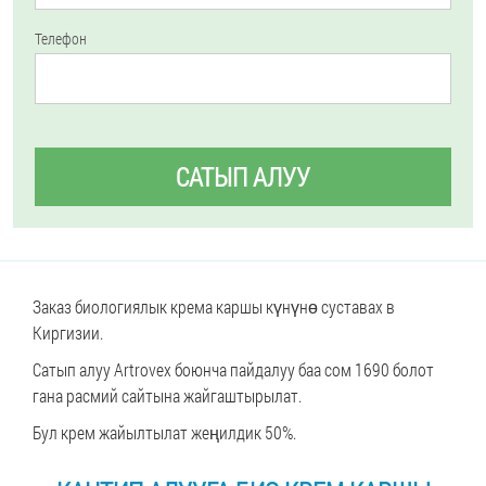
Телефон
САТЫП АЛУУ
Заказ биологиялык крема каршы күнүнө суставах в
Киргизии.
Сатып алуу Artrovex боюнча пайдалуу баа сом 1690 болот
гана расмий сайтына жайгаштырылат.
Бул крем жайылтылат жеңилдик 50%.