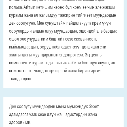
польза. Айтып кетишим керек, бул крем ээ чын эле жакшы
курамы жана ал жагымдуу таасирин тийгизет муундардын
ден соолугуна. Мен сунуштайм пайдаланууга крем үчүн
оорулардын алдын алуу муундардын, ошондой эле бардык
ошол эле учурда, ким баштайт сезе скованность
кыймылдардын, ооруу, наблюдает өзүндө шишигени
жаатындагы муундарынын эндопротези. Эң ценны
компоненти курамында - вытяжка бири боордун акулы, ал
көмөктөшөт чыңдоо хрящевой жана бириктиргич
ткандардын.
Ден соолугу муундардын мына мүмкүндүк берет
адамдарга узак сезе өзүн жаш адистердин жана
здоровыми.