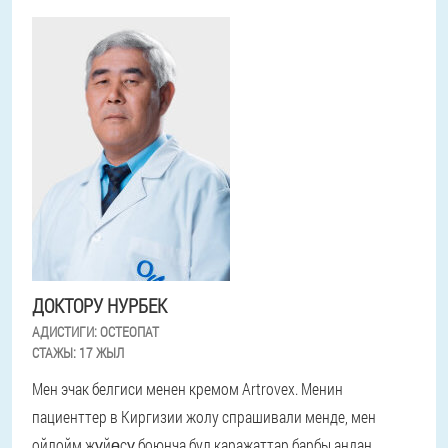
ДОКТОРУ НУРБЕК
АДИСТИГИ:
ОСТЕОПАТ
СТАЖЫ:
17 ЖЫЛ
Мен эчак белгиси менен кремом Artrovex. Менин
пациенттер в Киргизии жолу спрашивали менде, мен
ойлойм жүйөсү боюнча бул каражаттар барбы андан