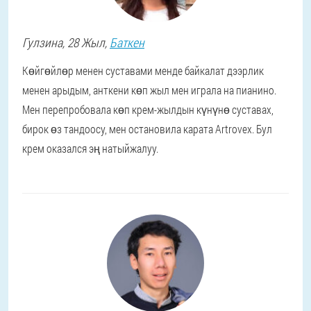
Гулзина
, 28 Жыл,
Баткен
Көйгөйлөр менен суставами менде байкалат дээрлик
менен арыдым, анткени көп жыл мен играла на пианино.
Мен перепробовала көп крем-жылдын күнүнө суставах,
бирок өз тандоосу, мен остановила карата Artrovex. Бул
крем оказался эң натыйжалуу.