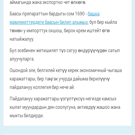
аймагында жана экспортко чет өлкөгө.
Баасы препараттын бардыгы сом 1690 -
башка
мамлекеттердеги баасын билип алыңыз
, бул бир кыйла
төмөн у импорттук окшош, бирок крем иштейт өтө
натыйжалуу.
Бул эсебинен жетишилет түз сатуу өндүрүүчүдөн сатып
алуучуларга.
Ошондой эле, белгилей кетүү керек экономичный чыгаша
каражаттары, бир таңгак учурда дайыма берилүүчү
пайдалануу коллегия бир нече ай.
Пайдалануу каражаттары үзгүлтүксүз негизде камсыз
кылат муундардын ден соолугуна, активдүү жашоо жана
мыкты билдирди.